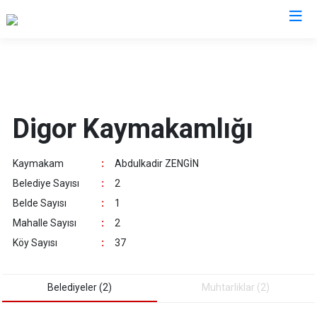
Kars
Akyaka
Digor Kaymakamlığı
Arpaçay
Digor
Kaymakam
:
Abdulkadir ZENGİN
Kağızman
Belediye Sayısı
:
2
Sarıkamış
Belde Sayısı
:
1
Selim
Mahalle Sayısı
:
2
Susuz
Köy Sayısı
:
37
Belediyeler (2)
Muhtarliklar (2)